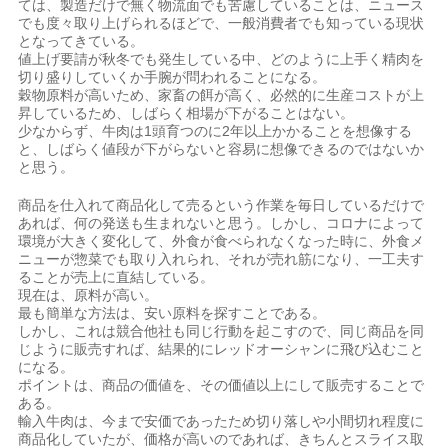
ては、製造だけで無く物流面でも苦慮していることは、ニュース
でも度々取り上げられるほどで、一般消費者でも知っている現状
となってきている。
値上げ要請が秋冬でも発生している中、どのように上手く精肉を
切り盛りしていくか手腕が問われることになる。
穀物原料が高いため、家畜の餌が高く、必然的に生産コストが上
昇しているため、しばらく相場が下がることはない。
少なからず、牛肉は1頭育つのに2年以上かかることを想像する
と、しばらく値段が下がらないと容易に想像できるのではないか
と思う。
商品を仕入れて商品化して売るという作業を毎日しているだけで
あれば、何の発送も生まれないと思う。しかし、コロナによって
環境が大きく変化して、外食が食べられなくなった時に、外食メ
ニューが惣菜でも取り入れられ、それが売れ筋になり、一工夫す
ることが売上に直結している。
現在は、原料が高い。
最も簡単な方法は、安い原料を探すことである。
しかし、これは競合他社も同じ行動を起こすので、同じ商品を同
じように販売すれば、結果的にレッドオーシャンに飛び込むこと
になる。
ポイントは、商品の価値を、その価値以上にして販売することで
ある。
輸入牛肉は、今まで安価であったため切り落しや小間切れ程度に
商品化していたが、価格が高いのであれば、きちんとスライス取