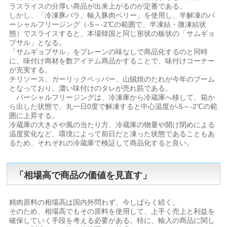
ラスライスの分厚い商品が出来上がるのが定番である。
しかし、「冷凍豚バラ、輸入豚肉ベリー」を使用し、半解凍のパ
ーシャルフリージング（-5～-2℃の範囲で、半凍結・微凍結状
態）でスライスすると、本場韓国と同じ形状の板状の「サムギョ
プサル」となる。
「サムギョプサル」をプレーンの味なしで商品化するのと同時
に、味付け商材を数アイテム商品かすることで、味付けコーナー
が充実する。
チリソース、ガーリックペッパー、山賊焼のたれが今年のブーム
となっており、濃い味付けのタレが売れ筋である。
パーシャルフリージングは、冷凍庫から冷蔵庫へ移して、箱か
ら出した状態で、丸一日0度で解凍すると中心温度が-5～-2℃の範
囲に上昇する。
冷蔵庫の大きさや風の当たり方、冷蔵庫の物量や開け閉めによる
温度変化など、環境によって前日だと凍った状態であることもあ
るため、それぞれの冷蔵庫で検証して商品化すると良い。
「相場高で商品の価値を見直す」
精肉原料の相場高は国内外問わず、今しばらく続く。
そのため、相場高でもその原料を使用して、上手く売上と利益を
確保していく手段を考える必要がある。特に、輸入の商品に関し