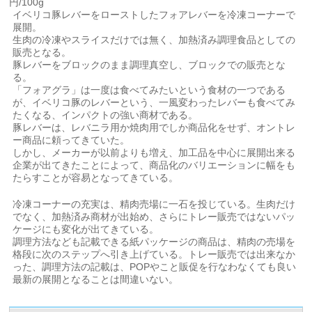
円/100g
イベリコ豚レバーをローストしたフォアレバーを冷凍コーナーで
展開。
生肉の冷凍やスライスだけでは無く、加熱済み調理食品としての
販売となる。
豚レバーをブロックのまま調理真空し、ブロックでの販売とな
る。
「フォアグラ」は一度は食べてみたいという食材の一つである
が、イベリコ豚のレバーという、一風変わったレバーも食べてみ
たくなる、インパクトの強い商材である。
豚レバーは、レバニラ用か焼肉用でしか商品化をせず、オントレ
ー商品に頼ってきていた。
しかし、メーカーが以前よりも増え、加工品を中心に展開出来る
企業が出てきたことによって、商品化のバリエーションに幅をも
たらすことが容易となってきている。
冷凍コーナーの充実は、精肉売場に一石を投じている。生肉だけ
でなく、加熱済み商材が出始め、さらにトレー販売ではないパッ
ケージにも変化が出てきている。
調理方法なども記載できる紙パッケージの商品は、精肉の売場を
格段に次のステップへ引き上げている。トレー販売では出来なか
った、調理方法の記載は、POPやこと販促を行なわなくても良い
最新の展開となることは間違いない。