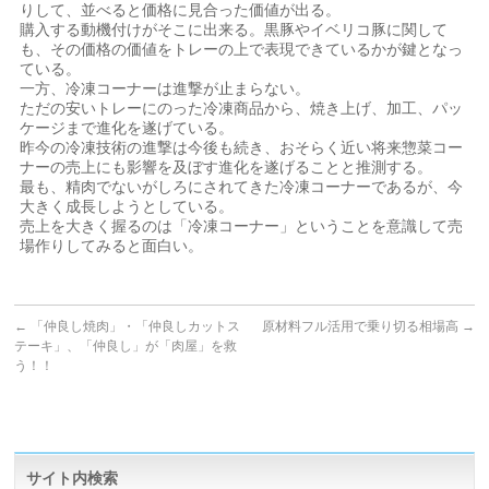
りして、並べると価格に見合った価値が出る。
購入する動機付けがそこに出来る。黒豚やイベリコ豚に関して
も、その価格の価値をトレーの上で表現できているかが鍵となっ
ている。
一方、冷凍コーナーは進撃が止まらない。
ただの安いトレーにのった冷凍商品から、焼き上げ、加工、パッ
ケージまで進化を遂げている。
昨今の冷凍技術の進撃は今後も続き、おそらく近い将来惣菜コー
ナーの売上にも影響を及ぼす進化を遂げることと推測する。
最も、精肉でないがしろにされてきた冷凍コーナーであるが、今
大きく成長しようとしている。
売上を大きく握るのは「冷凍コーナー」ということを意識して売
場作りしてみると面白い。
←
「仲良し焼肉」・「仲良しカットス
原材料フル活用で乗り切る相場高
→
テーキ」、「仲良し」が「肉屋」を救
う！！
サイト内検索