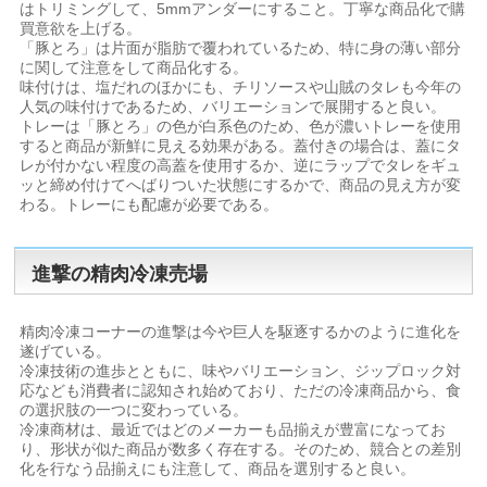
はトリミングして、5mmアンダーにすること。丁寧な商品化で購
買意欲を上げる。
「豚とろ」は片面が脂肪で覆われているため、特に身の薄い部分
に関して注意をして商品化する。
味付けは、塩だれのほかにも、チリソースや山賊のタレも今年の
人気の味付けであるため、バリエーションで展開すると良い。
トレーは「豚とろ」の色が白系色のため、色が濃いトレーを使用
すると商品が新鮮に見える効果がある。蓋付きの場合は、蓋にタ
レが付かない程度の高蓋を使用するか、逆にラップでタレをギュ
ッと締め付けてへばりついた状態にするかで、商品の見え方が変
わる。トレーにも配慮が必要である。
進撃の精肉冷凍売場
精肉冷凍コーナーの進撃は今や巨人を駆逐するかのように進化を
遂げている。
冷凍技術の進歩とともに、味やバリエーション、ジップロック対
応なども消費者に認知され始めており、ただの冷凍商品から、食
の選択肢の一つに変わっている。
冷凍商材は、最近ではどのメーカーも品揃えが豊富になってお
り、形状が似た商品が数多く存在する。そのため、競合との差別
化を行なう品揃えにも注意して、商品を選別すると良い。