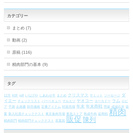
カテゴリー
まとめ (7)
動画 (2)
原稿 (116)
精肉部門の基本 (9)
タグ
クリスマス
ダ
12月
ASF
pdf
いなげや
しあわせ牛
まとめ
サミット
ソーセージ
イエー
ヤオコー
ラム
チェックリスト
バーベキュー
マルエツ
ヨーカドー
ロピ
年末
年末商戦
ア
予測
企画書
卸売価格
定番アイテム
対面売場
惣菜
成城石井
提
精肉
案
新入社員チェックテスト
東京食肉市場
東急ストア
熟成牛肉
盆商戦
販促
陳列
精肉部門
精肉部門チェックテスト
若葉苑