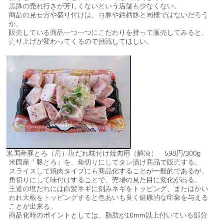
黒豚の売れ行きが芳しくないという店舗も少なくない。
商品の見せ方や盛り付けは、白豚や銘柄豚と同様ではないだろう
か。
販売している商品一つ一つにこだわりを持って販売してみると、
売り上げが変わってくるので挑戦してほしい。
米国産豚とろ（肩）塩だれ味付け焼肉用（解凍） 598円/300g
米国産「豚とろ」を、角切りにしてタレ漬け商品で販売する。
スライスして焼肉タイプにも商品化することが一般的であるが、
角切りにして味付けすることで、売場の見た目に変化が出る。
王道の塩だれには白髪ネギに刻みネギをトッピング、またはかい
われ大根をトッピングすると色あいも良く健康的な印象を与える
ことが出来る。
商品化時のポイントとしては、脂肪が10mm以上付いている部分