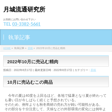
月城流通研究所
お気軽にお問い合わせ下さい
TEL
03-3382-5661
執筆記事
HOME
»
執筆記事
»
原稿
»
2022年10月に売込む精肉
2022年10月に売込む精肉
投稿日 : 2022年8月17日
最終更新日時 : 2022年8月17日
カテゴリー :
原稿
10月に売込むこの商品
今年の夏は40度を上回るほど、各地で猛暑となり夏が終わって
も暑い日が今しばらく続くと予想されている。
そのため、例年よりも秋冬商材の売れ方が鈍い可能性がある。
その部分を十分注意して、天候などの外部環境の変化には例年よ