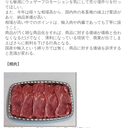
りも敏感にウェザープロモーションを気にして売り場作りを行っ
てほしい。
また、今年は様々な相場高から、国内外の各畜種の値上げ要請が
あり、納品単価が高い。
相場が高い中でのポイントは、輸入肉や内臓であっても丁寧に扱
うこと。
商品が汚く雑な商品化をすれば、商品に対する価値が価格と合わ
なくなるだけでなく、薄利になっている現状で、廃棄が出てしま
えばさらに粗利を下げる行為となる。
国産や輸入という縛り方では無く、商品に対する価値を訴求する
と意識が変わる。
【精肉】