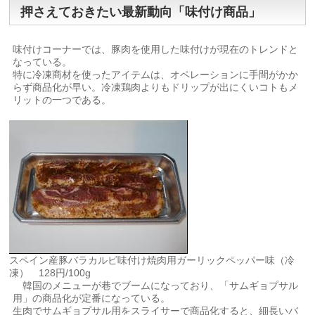
押さえておきたい最新動向「味付け商品」
味付けコーナーでは、豚肉を使用した味付けが現在のトレンドと
なっている。
特に冷凍商材を使ったアイテムは、オペレーションに手間がかか
らず商品化が早い。冷凍鶏肉よりもドリップが出にくいコトもメ
リットの一つである。
スペイン産豚バラカルビ味付け焼肉用ガーリックペッパー味（冷
凍） 128円/100g
韓国のメニューが巷でブームになっており、「サムギョプサル
用」の商品化が定番になっている。
生肉でサムギョプサル用をスライサーで商品化すると、細長いバ