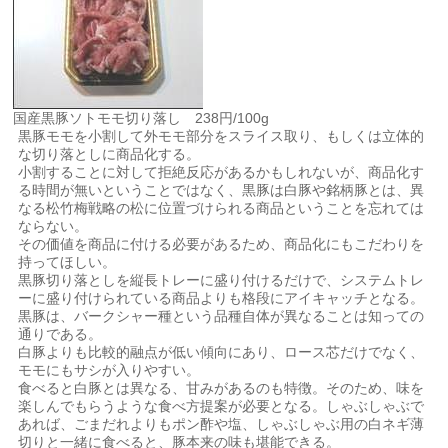
国産黒豚ソトモモ切り落し 238円/100g
黒豚モモを小割して外モモ部分をスライス取り、もしくは立体的
な切り落としに商品化する。
小割することに対して拒絶反応があるかもしれないが、商品化す
る時間が無いということではなく、黒豚は白豚や銘柄豚とは、異
なる松竹梅戦略の松に位置づけられる商品ということを忘れては
ならない。
その価値を商品に付ける必要があるため、商品化にもこだわりを
持ってほしい。
黒豚切り落としを縦長トレーに盛り付けるだけで、システムトレ
ーに盛り付けられている商品よりも格段にアイキャッチとなる。
黒豚は、バークシャー種という品種自体が異なることは知っての
通りである。
白豚よりも比較的融点が低い傾向にあり、ロース芯だけでなく、
モモにもサシが入りやすい。
食べると白豚とは異なる、甘みがあるのも特徴。そのため、味を
楽しんでもらうような食べ方提案が必要となる。しゃぶしゃぶで
あれば、ごまだれよりもポン酢や塩、しゃぶしゃぶ用の白ネギ薄
切りと一緒に食べると、豚本来の味も堪能できる。