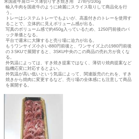
米国産牛肩ロース薄切りすき焼き用 278円/100g
輸入牛肉を国産牛のように綺麗にスライス取りして商品化を行
う。
トレーはシステムトレーでもよいが、高蓋付きのトレーを使用す
ることで、立体的に見えボリューム感が出る。
写真のボリューム感で約450g入っているため、1250円前後のパ
ック単価となる。
平台で週末に大陳すると売り場に迫力が出る。
もうワンサイズ小さい880円前後と、ワンサイズ上の1980円前後
の３SKUで展開すると、3SKU中央のこの商品の売れ方が良くな
る。
外気温によっては、すき焼き提案ではなく、薄切り焼肉提案など
臨機応変に対応するとよい。
外気温が高い低いという気温によって、関連販売のたれを、すき
焼きから焼肉に変更するなど、売り場の全体感にも注意して商品
を展開する。