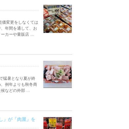
売価変更をしなくては
で、年間を通して、お
ーカーや量販店 …
地で猛暑となり夏が終
め、例年よりも秋冬商
候などの外部 …
し」が「肉屋」を