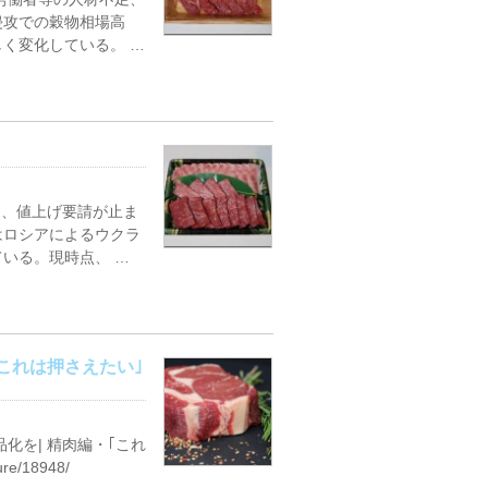
侵攻での穀物相場高
く変化している。 …
て、値上げ要請が止ま
はロシアによるウクラ
いる。現時点、 …
これは押さえたい｣
化を| 精肉編・｢これ
re/18948/