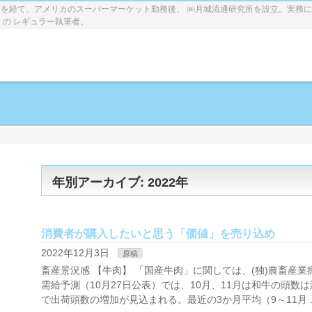
を経て、アメリカのスーパーマーケット勤務後、 ㈱月城流通研究所を設立。実務
」の レギュラー執筆者。
年別アーカイブ: 2022年
消費者が購入したいと思う「価値」を売り込め
2022年12月3日
原稿
畜産景況感 【牛肉】 「国産牛肉」に関しては、(独)農畜産業振
需給予測（10月27日公表）では、10月、11月は和牛の頭数
で出荷頭数の増加が見込まれる。最近の3か月平均（9～11月 