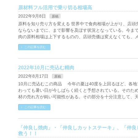
原材料フル活用で乗り切る相場高
2022年9月8日
原稿
原料を知り売り方を変える 世界中で食肉相場が上がり、店頭
ならないまでに、まで影響を及ぼす状況となっている。今ま
肉の原料相場は上下するものの、店頭売価は変えなくても、メ
この記事を読む
2022年10月に売込む精肉
2022年8月17日
原稿
10月に売込むこの商品 今年の夏は40度を上回るほど、各
わっても暑い日が今しばらく続くと予想されている。そのた
材の売れ方が鈍い可能性がある。その部分を十分注意して、天
この記事を読む
「仲良し焼肉」・「仲良しカットステーキ」、「仲良
救う！！