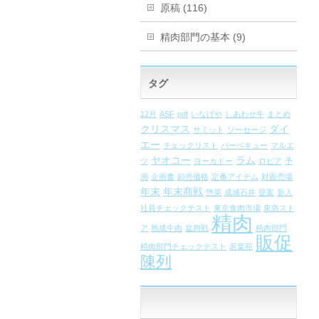
原稿 (116)
精肉部門の基本 (9)
タグ
12月
ASF
pdf
いなげや
しあわせ牛
まとめ
クリスマス
ダイ
サミット
ソーセージ
エー
チェックリスト
バーベキュー
マルエ
ヤオコー
ラム
ツ
ヨーカドー
ロピア
予
測
企画書
卸売価格
定番アイテム
対面売場
年末
年末商戦
惣菜
成城石井
提案
新入
社員チェックテスト
東京食肉市場
東急スト
精肉
ア
熟成牛肉
盆商戦
精肉部門
販促
精肉部門チェックテスト
若葉苑
陳列