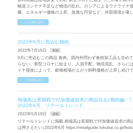
輸送コンテナ不足など物流の乱れ。ロシアによるウクライナ
騰、エネルギー価格の上昇、急激な円安など、外部環境が著し
この記事を読む
2022年9月に売込む精肉
2022年7月15日
原稿
9月に売込むこの商品 食肉、国内外問わず食肉加工品も含め
らない。新型コロナに始まり、人員手配、物流混乱、さらに
イナ侵攻によって、穀物相場が上がり飼料価格が上昇し続けて
この記事を読む
相場高は長期戦で付加価値追求の商品化を| 精肉編・｢
2022年6月 リテールトレンド
2022年5月19日
原稿
リテールトレンドに掲載 相場高は長期戦で付加価値追求の商品
は押さえたい｣2022年6月 https://retailguide.tokubai.co.jp/featu