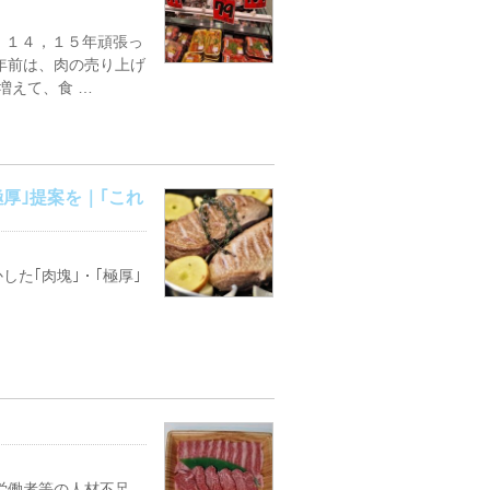
、１４，１５年頑張っ
年前は、肉の売り上げ
増えて、食 …
厚｣提案を｜｢これ
た｢肉塊｣・｢極厚｣
労働者等の人材不足、