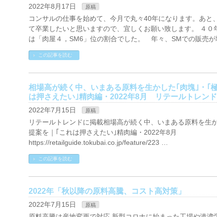
2022年8月17日
原稿
コンサルの仕事を始めて、今月で丸々40年になります。あと
て卒業したいと思いますので、宜しくお願い致します。 ４０
は「肉屋４，SM6」位の割合でした。 年々、SMでの販売が
この記事を読む
相場高が続く中、いまある原料を生かした｢肉塊｣・｢極
は押さえたい｣精肉編・2022年8月 リテールトレンド
2022年7月15日
原稿
リテールトレンドに掲載相場高が続く中、いまある原料を生かし
提案を｜｢これは押さえたい｣精肉編・2022年8月
https://retailguide.tokubai.co.jp/feature/223 …
この記事を読む
2022年「秋以降の原料高騰、コスト高対策」
2022年7月15日
原稿
原料高騰は産地変更で対応 新型コロナに始まった工場や港湾