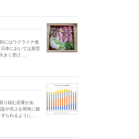
界的にはウクライナ侵
て日本においては新型
大きく受け …
に取り組む必要があ
利益や売上を簡単に確
ずられるように …