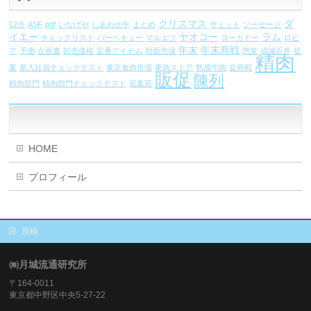
クリスマス
ダ
12月
ASF
pdf
いなげや
しあわせ牛
まとめ
サミット
ソーセージ
イエー
ヤオコー
ラム
チェックリスト
バーベキュー
マルエツ
ヨーカドー
ロピ
年末
年末商戦
ア
予測
企画書
卸売価格
定番アイテム
対面売場
惣菜
成城石井
提
精肉
案
新入社員チェックテスト
東京食肉市場
東急ストア
熟成牛肉
盆商戦
販促
陳列
精肉部門
精肉部門チェックテスト
若葉苑
HOME
プロフィール
原稿
㈱月城流通研究所
〒164-0011
東京都中野区中央5-27-22