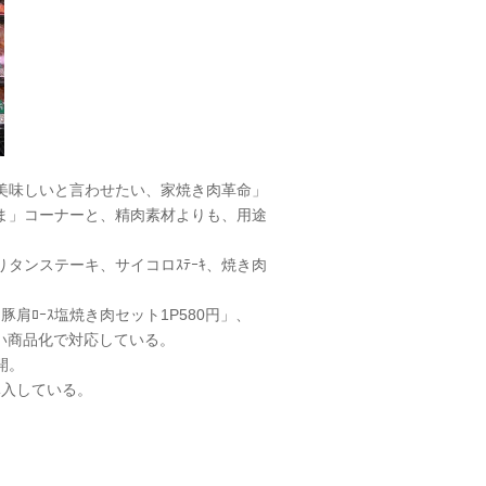
美味しいと言わせたい、家焼き肉革命」
ま」コーナーと、精肉素材よりも、用途
りタンステーキ、サイコロｽﾃｰｷ、焼き肉
肩ﾛｰｽ塩焼き肉セット1P580円」、
高い商品化で対応している。
開。
導入している。