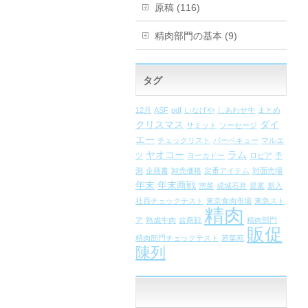
原稿 (116)
精肉部門の基本 (9)
タグ
12月
ASF
pdf
いなげや
しあわせ牛
まとめ
クリスマス
ダイ
サミット
ソーセージ
エー
チェックリスト
バーベキュー
マルエ
ヤオコー
ラム
ツ
ヨーカドー
ロピア
予
測
企画書
卸売価格
定番アイテム
対面売場
年末
年末商戦
惣菜
成城石井
提案
新入
社員チェックテスト
東京食肉市場
東急スト
精肉
ア
熟成牛肉
盆商戦
精肉部門
販促
精肉部門チェックテスト
若葉苑
陳列