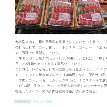
都市型立地で、駅の乗降客も客層として多いという事で、「
の打ち出しで、コーナ化し、「トンテキ」コーナー、「楽う
や・調理での展開をしている。
「牛タンづくし焼き肉セット100g484円」、これは、「厚切
用」と3種類のカット方法で商品化している。
コンロにトレイから出して火に掛けられるようにした「ｲﾍﾞﾘｺ豚
や、「トントロ焼き肉プレート1P398円」など、便利性の
「羊肉」コーナーも、ラムラック中心に、ミニステーキで展
「ｲﾍﾞﾘｺ豚、牛タン、ラム」と最近人気の新しいコーナーも
復活したダイエーの焼き肉提案の今後が楽しみである。
投稿タグ
ダイエー
,
陳列