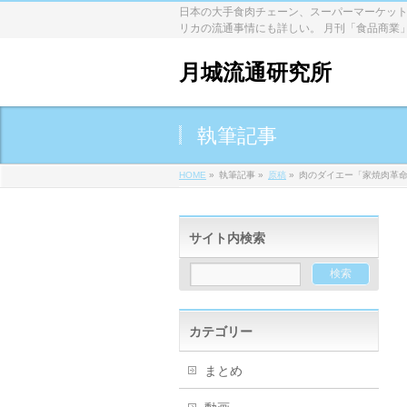
日本の大手食肉チェーン、スーパーマーケット
リカの流通事情にも詳しい。 月刊「食品商業
月城流通研究所
執筆記事
HOME
»
執筆記事
»
原稿
»
肉のダイエー「家焼肉革
サイト内検索
カテゴリー
まとめ